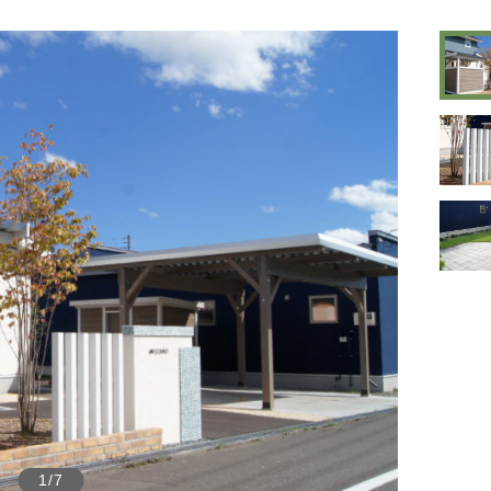
1
/
7