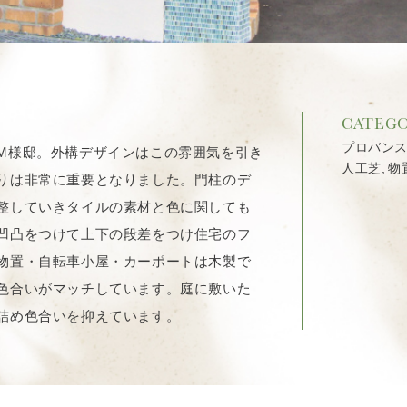
CATEG
プロバン
M様邸。外構デザインはこの雰囲気を引き
人工芝
,
物
りは非常に重要となりました。門柱のデ
整していきタイルの素材と色に関しても
凹凸をつけて上下の段差をつけ住宅のフ
物置・自転車小屋・カーポートは木製で
色合いがマッチしています。庭に敷いた
詰め色合いを抑えています。