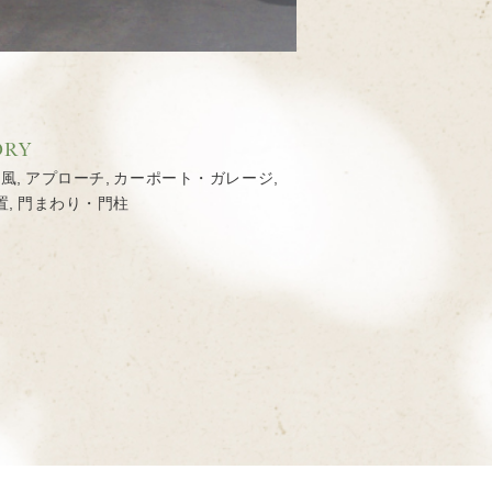
ORY
ス風
,
アプローチ
,
カーポート・ガレージ
,
置
,
門まわり・門柱