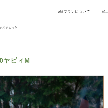
e庭プランについて
施
80ヤビィM
0ヤビィM