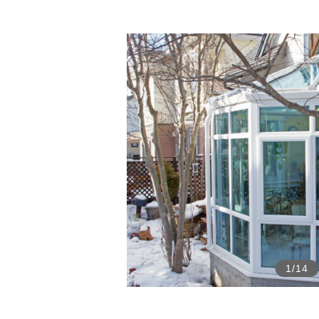
1
/
14