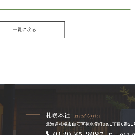
一覧に戻る
札幌本社
Head Office
北海道札幌市白石区
菊水元町8条1丁目8番21
0120
-
35
-
2087